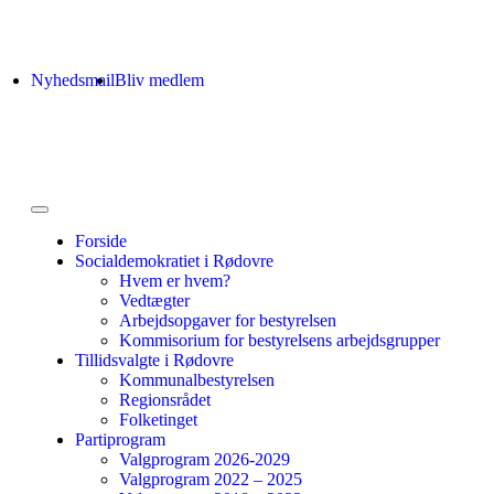
Nyhedsmail
Bliv medlem
Forside
Socialdemokratiet i Rødovre
Hvem er hvem?
Vedtægter
Arbejdsopgaver for bestyrelsen
Kommisorium for bestyrelsens arbejdsgrupper
Tillidsvalgte i Rødovre
Kommunalbestyrelsen
Regionsrådet
Folketinget
Partiprogram
Valgprogram 2026-2029
Valgprogram 2022 – 2025