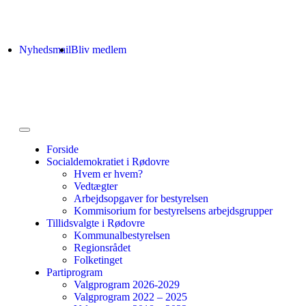
Nyhedsmail
Bliv medlem
Forside
Socialdemokratiet i Rødovre
Hvem er hvem?
Vedtægter
Arbejdsopgaver for bestyrelsen
Kommisorium for bestyrelsens arbejdsgrupper
Tillidsvalgte i Rødovre
Kommunalbestyrelsen
Regionsrådet
Folketinget
Partiprogram
Valgprogram 2026-2029
Valgprogram 2022 – 2025